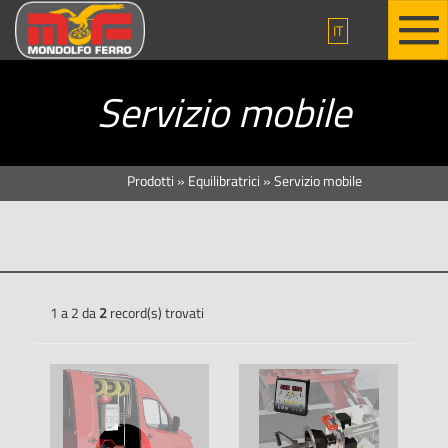
IT
Servizio mobile
Prodotti
»
Equilibratrici
»
Servizio mobile
1 a 2 da
2
record(s) trovati