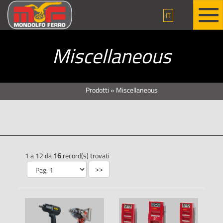
IT
Miscellaneous
Prodotti
»
Miscellaneous
1 a 12 da
16
record(s) trovati
>>