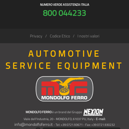
NUMERO VERDE ASSISTENZA ITALIA
800 044233
Privacy
Codice Etico
I nostri valori
AUTOMOTIVE
SERVICE EQUIPMENT
MONDOLFO FERRO
è un brand del Gruppo
Viale dell'Industria, 20 - MONDOLFO, 61037 PU, Italy -
E-mail:
info@mondolfoferro.it
- Tel: +39 0721.93671 - Fax: +39 0721.930232