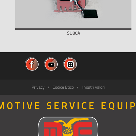
SL 80A
Privacy
Codice Etico
I nostri valori
MOTIVE SERVICE EQUI