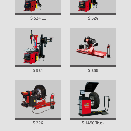
S 524 LL
S 524
S 521
S 256
S 226
S 1450 Truck