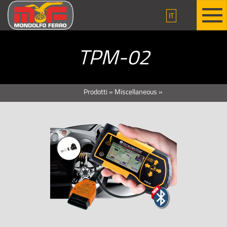
IT
TPM-02
Prodotti
»
Miscellaneous
»